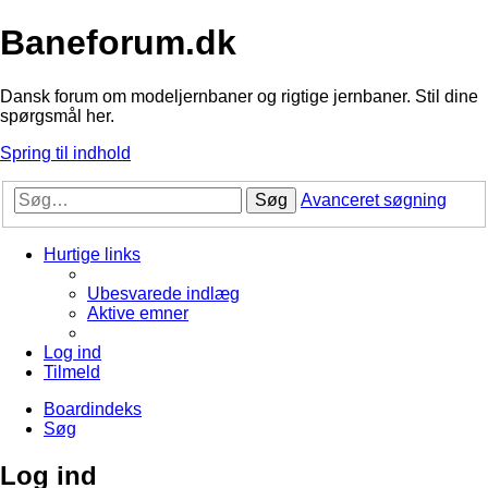
Baneforum.dk
Dansk forum om modeljernbaner og rigtige jernbaner. Stil dine
spørgsmål her.
Spring til indhold
Søg
Avanceret søgning
Hurtige links
Ubesvarede indlæg
Aktive emner
Log ind
Tilmeld
Boardindeks
Søg
Log ind