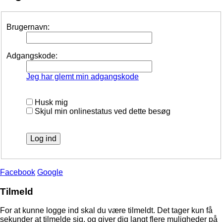
Brugernavn:
Adgangskode:
Jeg har glemt min adgangskode
Husk mig
Skjul min onlinestatus ved dette besøg
Facebook
Google
Tilmeld
For at kunne logge ind skal du være tilmeldt. Det tager kun få
sekunder at tilmelde sig, og giver dig langt flere muligheder på