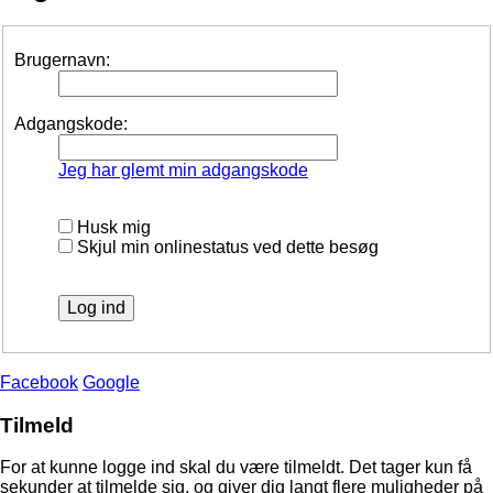
Brugernavn:
Adgangskode:
Jeg har glemt min adgangskode
Husk mig
Skjul min onlinestatus ved dette besøg
Facebook
Google
Tilmeld
For at kunne logge ind skal du være tilmeldt. Det tager kun få
sekunder at tilmelde sig, og giver dig langt flere muligheder på