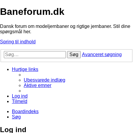
Baneforum.dk
Dansk forum om modeljernbaner og rigtige jernbaner. Stil dine
spørgsmål her.
Spring til indhold
Søg
Avanceret søgning
Hurtige links
Ubesvarede indlæg
Aktive emner
Log ind
Tilmeld
Boardindeks
Søg
Log ind