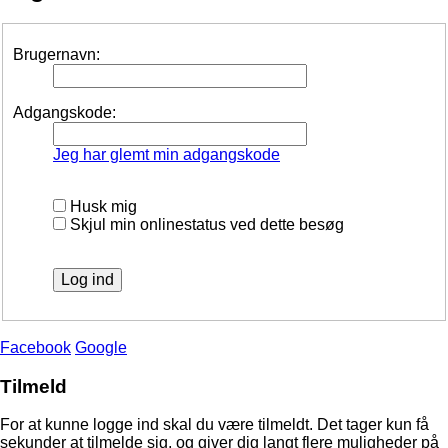
Brugernavn:
Adgangskode:
Jeg har glemt min adgangskode
Husk mig
Skjul min onlinestatus ved dette besøg
Facebook
Google
Tilmeld
For at kunne logge ind skal du være tilmeldt. Det tager kun få
sekunder at tilmelde sig, og giver dig langt flere muligheder på