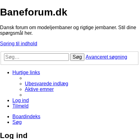
Baneforum.dk
Dansk forum om modeljernbaner og rigtige jernbaner. Stil dine
spørgsmål her.
Spring til indhold
Søg
Avanceret søgning
Hurtige links
Ubesvarede indlæg
Aktive emner
Log ind
Tilmeld
Boardindeks
Søg
Log ind