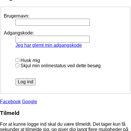
Brugernavn:
Adgangskode:
Jeg har glemt min adgangskode
Husk mig
Skjul min onlinestatus ved dette besøg
Facebook
Google
Tilmeld
For at kunne logge ind skal du være tilmeldt. Det tager kun få
sekunder at tilmelde sig, og giver dig langt flere muligheder på