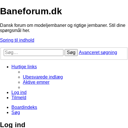
Baneforum.dk
Dansk forum om modeljernbaner og rigtige jernbaner. Stil dine
spørgsmål her.
Spring til indhold
Søg
Avanceret søgning
Hurtige links
Ubesvarede indlæg
Aktive emner
Log ind
Tilmeld
Boardindeks
Søg
Log ind