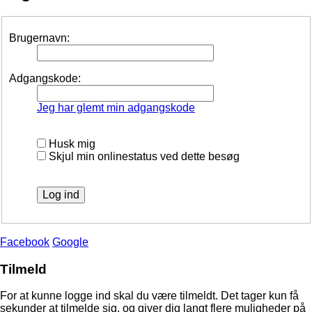
Brugernavn:
Adgangskode:
Jeg har glemt min adgangskode
Husk mig
Skjul min onlinestatus ved dette besøg
Facebook
Google
Tilmeld
For at kunne logge ind skal du være tilmeldt. Det tager kun få
sekunder at tilmelde sig, og giver dig langt flere muligheder på