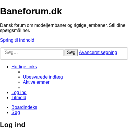
Baneforum.dk
Dansk forum om modeljernbaner og rigtige jernbaner. Stil dine
spørgsmål her.
Spring til indhold
Søg
Avanceret søgning
Hurtige links
Ubesvarede indlæg
Aktive emner
Log ind
Tilmeld
Boardindeks
Søg
Log ind