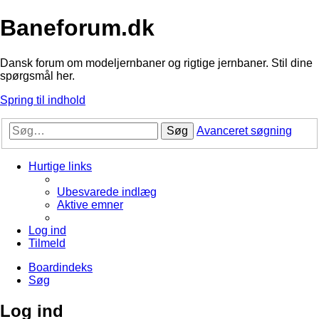
Baneforum.dk
Dansk forum om modeljernbaner og rigtige jernbaner. Stil dine
spørgsmål her.
Spring til indhold
Søg
Avanceret søgning
Hurtige links
Ubesvarede indlæg
Aktive emner
Log ind
Tilmeld
Boardindeks
Søg
Log ind