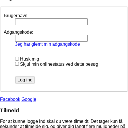
Brugernavn:
Adgangskode:
Jeg har glemt min adgangskode
Husk mig
Skjul min onlinestatus ved dette besøg
Facebook
Google
Tilmeld
For at kunne logge ind skal du være tilmeldt. Det tager kun få
sekunder at tilmelde sig, og giver dig langt flere muligheder på