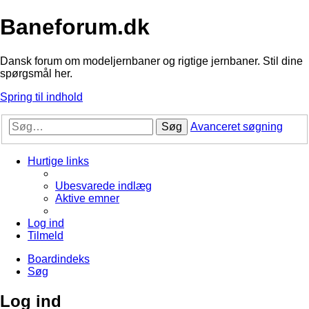
Baneforum.dk
Dansk forum om modeljernbaner og rigtige jernbaner. Stil dine
spørgsmål her.
Spring til indhold
Søg
Avanceret søgning
Hurtige links
Ubesvarede indlæg
Aktive emner
Log ind
Tilmeld
Boardindeks
Søg
Log ind