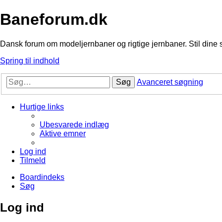
Baneforum.dk
Dansk forum om modeljernbaner og rigtige jernbaner. Stil dine 
Spring til indhold
Søg
Avanceret søgning
Hurtige links
Ubesvarede indlæg
Aktive emner
Log ind
Tilmeld
Boardindeks
Søg
Log ind