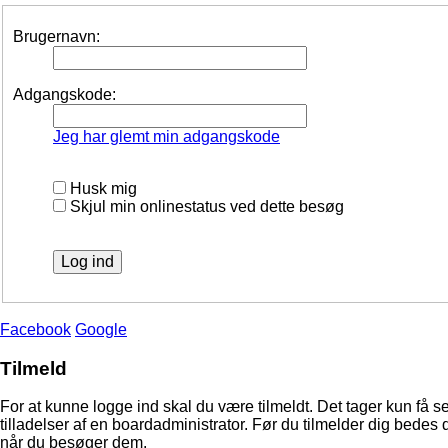
Brugernavn:
Adgangskode:
Jeg har glemt min adgangskode
Husk mig
Skjul min onlinestatus ved dette besøg
Facebook
Google
Tilmeld
For at kunne logge ind skal du være tilmeldt. Det tager kun få s
tilladelser af en boardadministrator. Før du tilmelder dig bedes 
når du besøger dem.