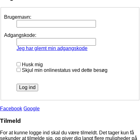
Brugernavn:
Adgangskode:
Jeg har glemt min adgangskode
Husk mig
Skjul min onlinestatus ved dette besøg
Facebook
Google
Tilmeld
For at kunne logge ind skal du være tilmeldt. Det tager kun få
sekunder at tilmelde sig, og giver dig langt flere muligheder på