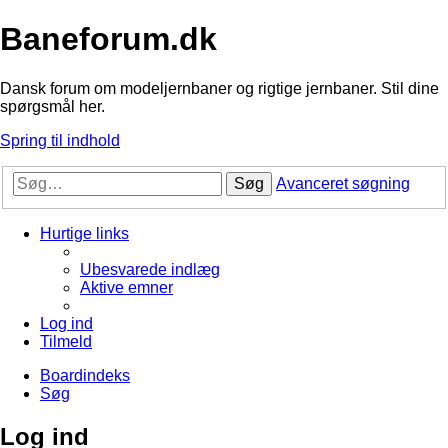
Baneforum.dk
Dansk forum om modeljernbaner og rigtige jernbaner. Stil dine
spørgsmål her.
Spring til indhold
Søg
Avanceret søgning
Hurtige links
Ubesvarede indlæg
Aktive emner
Log ind
Tilmeld
Boardindeks
Søg
Log ind