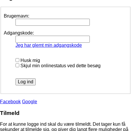
Brugernavn:
Adgangskode:
Jeg har glemt min adgangskode
Husk mig
Skjul min onlinestatus ved dette besøg
Facebook
Google
Tilmeld
For at kunne logge ind skal du være tilmeldt. Det tager kun få
sekunder at tilmelde sig, og giver dig langt flere muligheder på