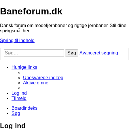
Baneforum.dk
Dansk forum om modeljernbaner og rigtige jernbaner. Stil dine
spørgsmål her.
Spring til indhold
Søg
Avanceret søgning
Hurtige links
Ubesvarede indlæg
Aktive emner
Log ind
Tilmeld
Boardindeks
Søg
Log ind