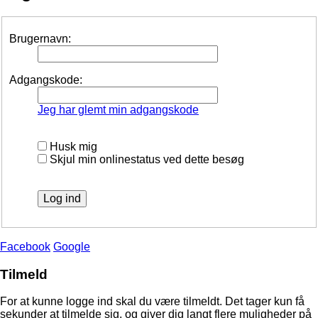
Brugernavn:
Adgangskode:
Jeg har glemt min adgangskode
Husk mig
Skjul min onlinestatus ved dette besøg
Facebook
Google
Tilmeld
For at kunne logge ind skal du være tilmeldt. Det tager kun få
sekunder at tilmelde sig, og giver dig langt flere muligheder på