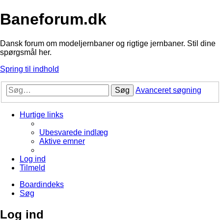
Baneforum.dk
Dansk forum om modeljernbaner og rigtige jernbaner. Stil dine
spørgsmål her.
Spring til indhold
Søg
Avanceret søgning
Hurtige links
Ubesvarede indlæg
Aktive emner
Log ind
Tilmeld
Boardindeks
Søg
Log ind