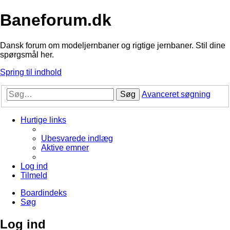
Baneforum.dk
Dansk forum om modeljernbaner og rigtige jernbaner. Stil dine
spørgsmål her.
Spring til indhold
Søg
Avanceret søgning
Hurtige links
Ubesvarede indlæg
Aktive emner
Log ind
Tilmeld
Boardindeks
Søg
Log ind