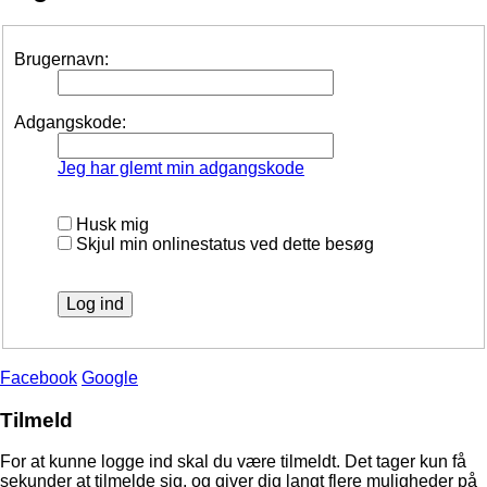
Brugernavn:
Adgangskode:
Jeg har glemt min adgangskode
Husk mig
Skjul min onlinestatus ved dette besøg
Facebook
Google
Tilmeld
For at kunne logge ind skal du være tilmeldt. Det tager kun få
sekunder at tilmelde sig, og giver dig langt flere muligheder på