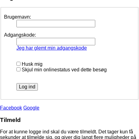
Brugernavn:
Adgangskode:
Jeg har glemt min adgangskode
Husk mig
Skjul min onlinestatus ved dette besøg
Facebook
Google
Tilmeld
For at kunne logge ind skal du være tilmeldt. Det tager kun få
sekunder at tilmelde sig, og giver dig langt flere muligheder på