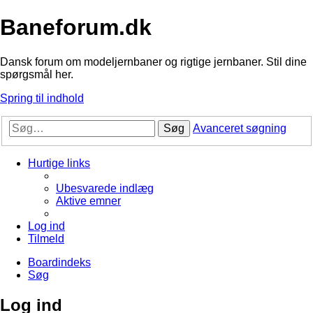
Baneforum.dk
Dansk forum om modeljernbaner og rigtige jernbaner. Stil dine
spørgsmål her.
Spring til indhold
Søg
Avanceret søgning
Hurtige links
Ubesvarede indlæg
Aktive emner
Log ind
Tilmeld
Boardindeks
Søg
Log ind