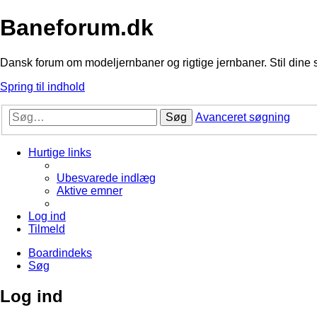
Baneforum.dk
Dansk forum om modeljernbaner og rigtige jernbaner. Stil dine 
Spring til indhold
Søg
Avanceret søgning
Hurtige links
Ubesvarede indlæg
Aktive emner
Log ind
Tilmeld
Boardindeks
Søg
Log ind