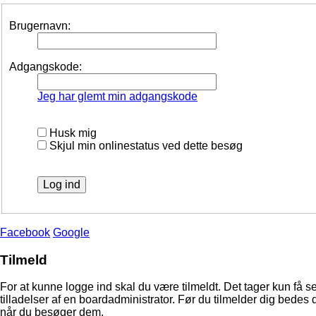
Brugernavn:
Adgangskode:
Jeg har glemt min adgangskode
Husk mig
Skjul min onlinestatus ved dette besøg
Facebook
Google
Tilmeld
For at kunne logge ind skal du være tilmeldt. Det tager kun få s
tilladelser af en boardadministrator. Før du tilmelder dig bedes 
når du besøger dem.