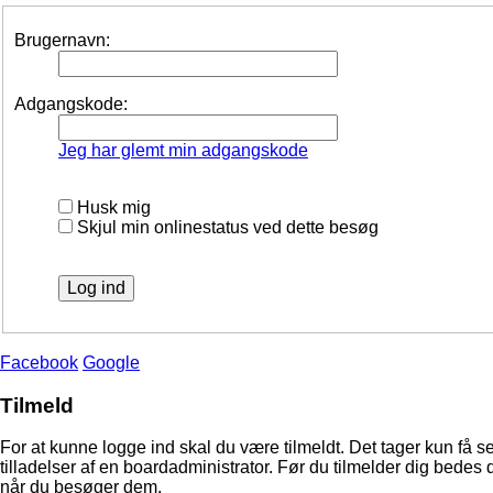
Brugernavn:
Adgangskode:
Jeg har glemt min adgangskode
Husk mig
Skjul min onlinestatus ved dette besøg
Facebook
Google
Tilmeld
For at kunne logge ind skal du være tilmeldt. Det tager kun få s
tilladelser af en boardadministrator. Før du tilmelder dig bedes 
når du besøger dem.