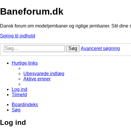
Baneforum.dk
Dansk forum om modeljernbaner og rigtige jernbaner. Stil dine 
Spring til indhold
Søg
Avanceret søgning
Hurtige links
Ubesvarede indlæg
Aktive emner
Log ind
Tilmeld
Boardindeks
Søg
Log ind