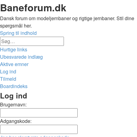
Baneforum.dk
Dansk forum om modeljernbaner og rigtige jernbaner. Stil dine
spørgsmål her.
Spring til indhold
Avanceret
Søg
søgning
Hurtige links
Ubesvarede indlæg
Aktive emner
Log ind
Tilmeld
Boardindeks
Søg
Log ind
Brugernavn:
Adgangskode: