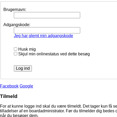
Brugernavn:
Adgangskode:
Jeg har glemt min adgangskode
Husk mig
Skjul min onlinestatus ved dette besøg
Facebook
Google
Tilmeld
For at kunne logge ind skal du være tilmeldt. Det tager kun få s
tilladelser af en boardadministrator. Før du tilmelder dig bedes 
når du besøger dem.