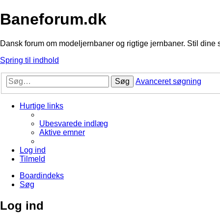
Baneforum.dk
Dansk forum om modeljernbaner og rigtige jernbaner. Stil dine 
Spring til indhold
Søg
Avanceret søgning
Hurtige links
Ubesvarede indlæg
Aktive emner
Log ind
Tilmeld
Boardindeks
Søg
Log ind