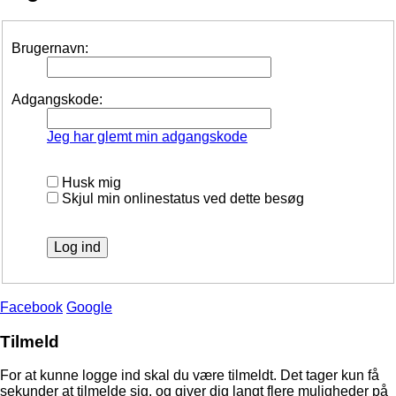
Brugernavn:
Adgangskode:
Jeg har glemt min adgangskode
Husk mig
Skjul min onlinestatus ved dette besøg
Facebook
Google
Tilmeld
For at kunne logge ind skal du være tilmeldt. Det tager kun få
sekunder at tilmelde sig, og giver dig langt flere muligheder på