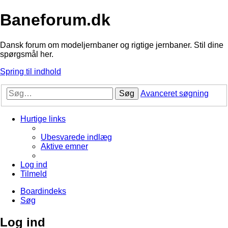
Baneforum.dk
Dansk forum om modeljernbaner og rigtige jernbaner. Stil dine
spørgsmål her.
Spring til indhold
Søg
Avanceret søgning
Hurtige links
Ubesvarede indlæg
Aktive emner
Log ind
Tilmeld
Boardindeks
Søg
Log ind