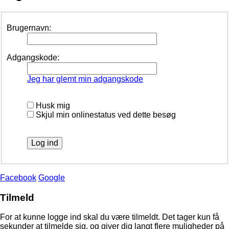
Brugernavn:
Adgangskode:
Jeg har glemt min adgangskode
Husk mig
Skjul min onlinestatus ved dette besøg
Facebook
Google
Tilmeld
For at kunne logge ind skal du være tilmeldt. Det tager kun få
sekunder at tilmelde sig, og giver dig langt flere muligheder på