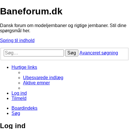
Baneforum.dk
Dansk forum om modeljernbaner og rigtige jernbaner. Stil dine
spørgsmål her.
Spring til indhold
Søg
Avanceret søgning
Hurtige links
Ubesvarede indlæg
Aktive emner
Log ind
Tilmeld
Boardindeks
Søg
Log ind