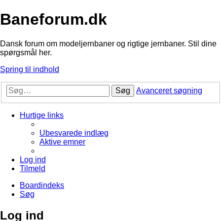
Baneforum.dk
Dansk forum om modeljernbaner og rigtige jernbaner. Stil dine
spørgsmål her.
Spring til indhold
Søg
Avanceret søgning
Hurtige links
Ubesvarede indlæg
Aktive emner
Log ind
Tilmeld
Boardindeks
Søg
Log ind