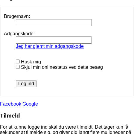
Brugernavn:
Adgangskode:
Jeg har glemt min adgangskode
Husk mig
Skjul min onlinestatus ved dette besøg
Facebook
Google
Tilmeld
For at kunne logge ind skal du være tilmeldt. Det tager kun få
sekunder at tilmelde sig, og giver dig langt flere muligheder på