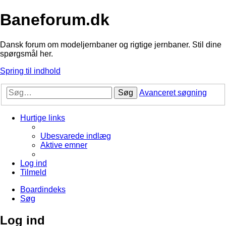
Baneforum.dk
Dansk forum om modeljernbaner og rigtige jernbaner. Stil dine
spørgsmål her.
Spring til indhold
Søg
Avanceret søgning
Hurtige links
Ubesvarede indlæg
Aktive emner
Log ind
Tilmeld
Boardindeks
Søg
Log ind