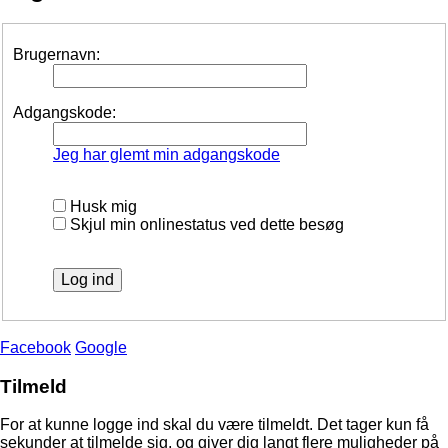
Brugernavn:
Adgangskode:
Jeg har glemt min adgangskode
Husk mig
Skjul min onlinestatus ved dette besøg
Facebook
Google
Tilmeld
For at kunne logge ind skal du være tilmeldt. Det tager kun få
sekunder at tilmelde sig, og giver dig langt flere muligheder på