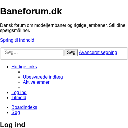
Baneforum.dk
Dansk forum om modeljernbaner og rigtige jernbaner. Stil dine
spørgsmål her.
Spring til indhold
Søg
Avanceret søgning
Hurtige links
Ubesvarede indlæg
Aktive emner
Log ind
Tilmeld
Boardindeks
Søg
Log ind