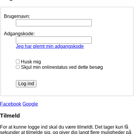
Brugernavn:
Adgangskode:
Jeg har glemt min adgangskode
Husk mig
Skjul min onlinestatus ved dette besøg
Facebook
Google
Tilmeld
For at kunne logge ind skal du være tilmeldt. Det tager kun få
sekunder at tilmelde sig, og giver dig langt flere muligheder på