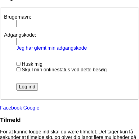
Brugernavn:
Adgangskode:
Jeg har glemt min adgangskode
Husk mig
Skjul min onlinestatus ved dette besøg
Facebook
Google
Tilmeld
For at kunne logge ind skal du være tilmeldt. Det tager kun få
sekunder at tilmelde sig, og giver dig langt flere muligheder på