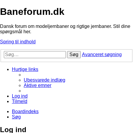
Baneforum.dk
Dansk forum om modeljernbaner og rigtige jernbaner. Stil dine
spørgsmål her.
Spring til indhold
Søg
Avanceret søgning
Hurtige links
Ubesvarede indlæg
Aktive emner
Log ind
Tilmeld
Boardindeks
Søg
Log ind