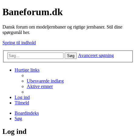
Baneforum.dk
Dansk forum om modeljernbaner og rigtige jernbaner. Stil dine
spørgsmål her.
Spring til indhold
Avanceret søgning
Søg
Hurtige links
Ubesvarede indlæg
Aktive emner
Log ind
Tilmeld
Boardindeks
Søg
Log ind