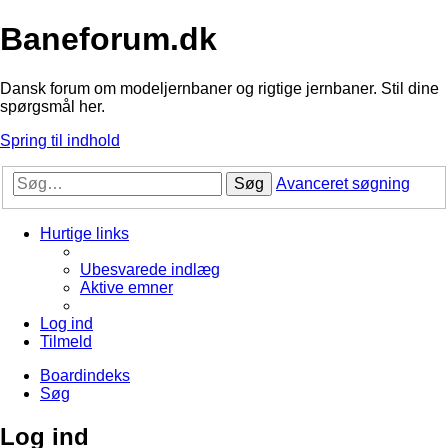
Baneforum.dk
Dansk forum om modeljernbaner og rigtige jernbaner. Stil dine
spørgsmål her.
Spring til indhold
Søg
Avanceret søgning
Hurtige links
Ubesvarede indlæg
Aktive emner
Log ind
Tilmeld
Boardindeks
Søg
Log ind