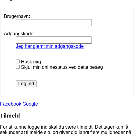
Brugernavn:
Adgangskode:
Jeg har glemt min adgangskode
Husk mig
Skjul min onlinestatus ved dette besøg
Facebook
Google
Tilmeld
For at kunne logge ind skal du være tilmeldt. Det tager kun få
sekunder at tilmelde sig, og giver dig langt flere muligheder på