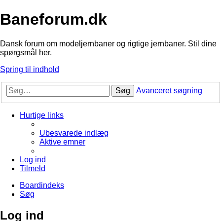
Baneforum.dk
Dansk forum om modeljernbaner og rigtige jernbaner. Stil dine
spørgsmål her.
Spring til indhold
Søg
Avanceret søgning
Hurtige links
Ubesvarede indlæg
Aktive emner
Log ind
Tilmeld
Boardindeks
Søg
Log ind