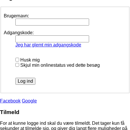
Brugernavn:
Adgangskode:
Jeg har glemt min adgangskode
Husk mig
Skjul min onlinestatus ved dette besøg
Facebook
Google
Tilmeld
For at kunne logge ind skal du være tilmeldt. Det tager kun få
sekunder at tilmelde sig, og giver dig langt flere muligheder på