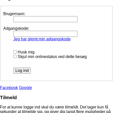
Brugernavn:
Adgangskode:
Jeg har glemt min adgangskode
Husk mig
Skjul min onlinestatus ved dette besøg
Facebook
Google
Tilmeld
For at kunne logge ind skal du være tilmeldt. Det tager kun få
sekunder at tilmelde sig, og giver dig langt flere muligheder på