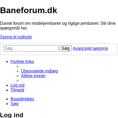
Baneforum.dk
Dansk forum om modeljernbaner og rigtige jernbaner. Stil dine
spørgsmål her.
Spring til indhold
Søg
Avanceret søgning
Hurtige links
Ubesvarede indlæg
Aktive emner
Log ind
Tilmeld
Boardindeks
Søg
Log ind