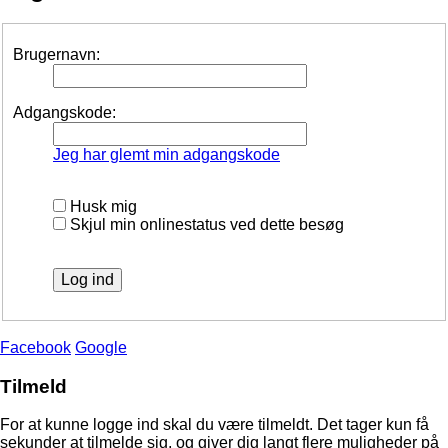
Brugernavn:
Adgangskode:
Jeg har glemt min adgangskode
Husk mig
Skjul min onlinestatus ved dette besøg
Facebook
Google
Tilmeld
For at kunne logge ind skal du være tilmeldt. Det tager kun få
sekunder at tilmelde sig, og giver dig langt flere muligheder på