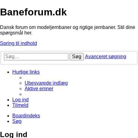
Baneforum.dk
Dansk forum om modeljernbaner og rigtige jernbaner. Stil dine
spørgsmål her.
Spring til indhold
Søg
Avanceret søgning
Hurtige links
Ubesvarede indlæg
Aktive emner
Log ind
Tilmeld
Boardindeks
Søg
Log ind