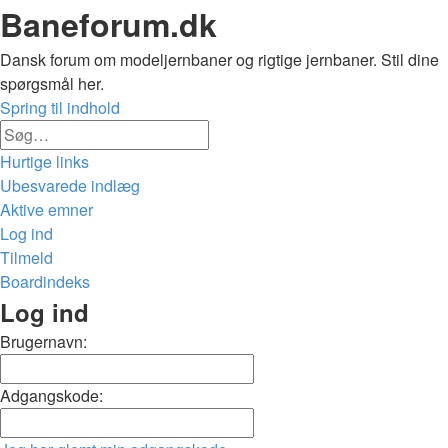
Baneforum.dk
Dansk forum om modeljernbaner og rigtige jernbaner. Stil dine
spørgsmål her.
Spring til indhold
Avanceret
Søg
søgning
Hurtige links
Ubesvarede indlæg
Aktive emner
Log ind
Tilmeld
Boardindeks
Søg
Log ind
Brugernavn:
Adgangskode: