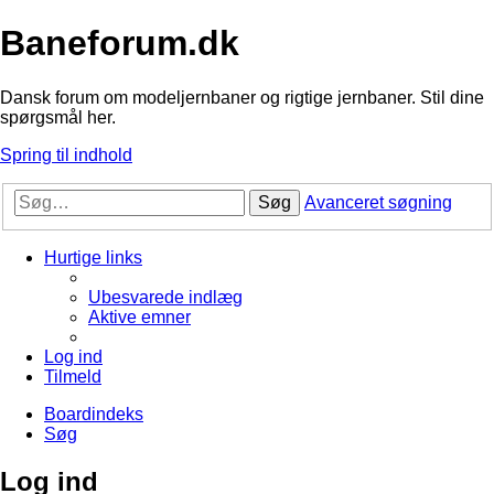
Baneforum.dk
Dansk forum om modeljernbaner og rigtige jernbaner. Stil dine
spørgsmål her.
Spring til indhold
Søg
Avanceret søgning
Hurtige links
Ubesvarede indlæg
Aktive emner
Log ind
Tilmeld
Boardindeks
Søg
Log ind