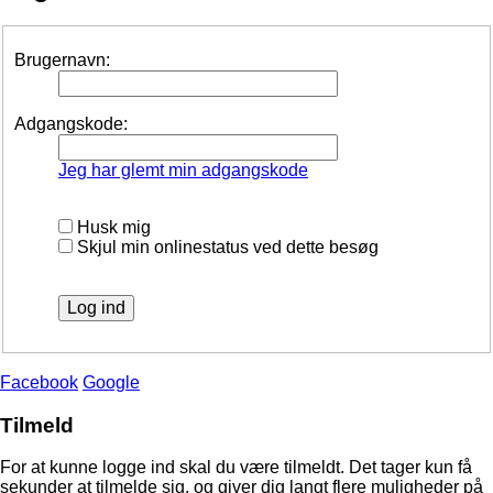
Brugernavn:
Adgangskode:
Jeg har glemt min adgangskode
Husk mig
Skjul min onlinestatus ved dette besøg
Facebook
Google
Tilmeld
For at kunne logge ind skal du være tilmeldt. Det tager kun få
sekunder at tilmelde sig, og giver dig langt flere muligheder på