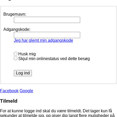
Brugernavn:
Adgangskode:
Jeg har glemt min adgangskode
Husk mig
Skjul min onlinestatus ved dette besøg
Facebook
Google
Tilmeld
For at kunne logge ind skal du være tilmeldt. Det tager kun få
sekunder at tilmelde sig, og giver dig langt flere muligheder på