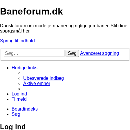
Baneforum.dk
Dansk forum om modeljernbaner og rigtige jernbaner. Stil dine
spørgsmål her.
Spring til indhold
Søg
Avanceret søgning
Hurtige links
Ubesvarede indlæg
Aktive emner
Log ind
Tilmeld
Boardindeks
Søg
Log ind