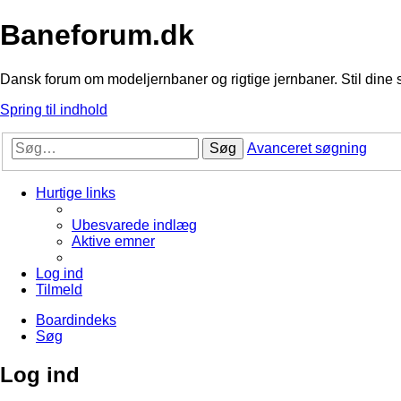
Baneforum.dk
Dansk forum om modeljernbaner og rigtige jernbaner. Stil dine 
Spring til indhold
Søg
Avanceret søgning
Hurtige links
Ubesvarede indlæg
Aktive emner
Log ind
Tilmeld
Boardindeks
Søg
Log ind