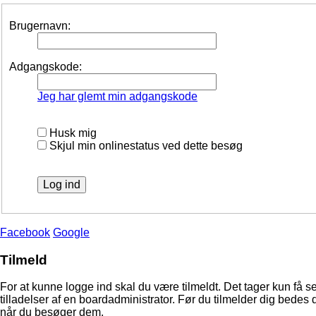
Brugernavn:
Adgangskode:
Jeg har glemt min adgangskode
Husk mig
Skjul min onlinestatus ved dette besøg
Facebook
Google
Tilmeld
For at kunne logge ind skal du være tilmeldt. Det tager kun få s
tilladelser af en boardadministrator. Før du tilmelder dig bedes 
når du besøger dem.