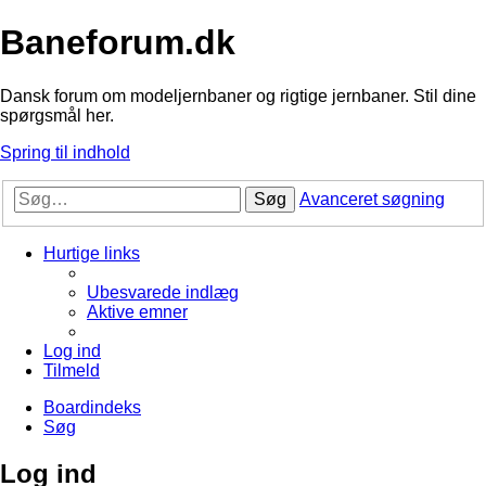
Baneforum.dk
Dansk forum om modeljernbaner og rigtige jernbaner. Stil dine
spørgsmål her.
Spring til indhold
Søg
Avanceret søgning
Hurtige links
Ubesvarede indlæg
Aktive emner
Log ind
Tilmeld
Boardindeks
Søg
Log ind