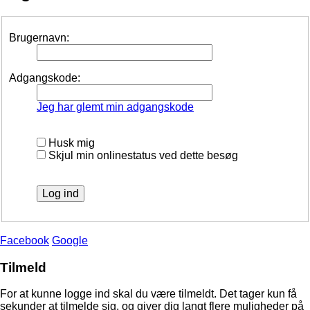
Brugernavn:
Adgangskode:
Jeg har glemt min adgangskode
Husk mig
Skjul min onlinestatus ved dette besøg
Facebook
Google
Tilmeld
For at kunne logge ind skal du være tilmeldt. Det tager kun få
sekunder at tilmelde sig, og giver dig langt flere muligheder på