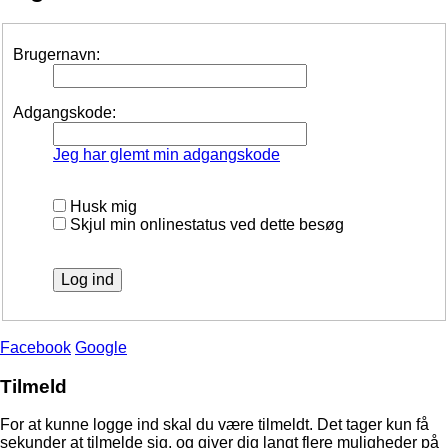
Brugernavn:
Adgangskode:
Jeg har glemt min adgangskode
Husk mig
Skjul min onlinestatus ved dette besøg
Facebook
Google
Tilmeld
For at kunne logge ind skal du være tilmeldt. Det tager kun få
sekunder at tilmelde sig, og giver dig langt flere muligheder på