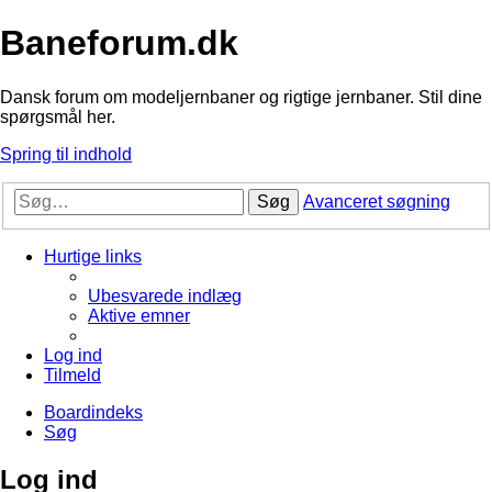
Baneforum.dk
Dansk forum om modeljernbaner og rigtige jernbaner. Stil dine
spørgsmål her.
Spring til indhold
Søg
Avanceret søgning
Hurtige links
Ubesvarede indlæg
Aktive emner
Log ind
Tilmeld
Boardindeks
Søg
Log ind