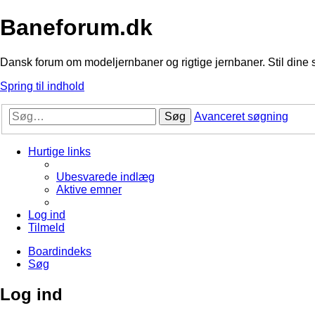
Baneforum.dk
Dansk forum om modeljernbaner og rigtige jernbaner. Stil dine 
Spring til indhold
Søg
Avanceret søgning
Hurtige links
Ubesvarede indlæg
Aktive emner
Log ind
Tilmeld
Boardindeks
Søg
Log ind