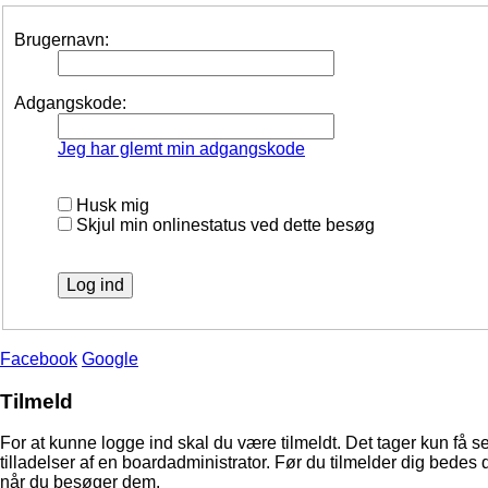
Brugernavn:
Adgangskode:
Jeg har glemt min adgangskode
Husk mig
Skjul min onlinestatus ved dette besøg
Facebook
Google
Tilmeld
For at kunne logge ind skal du være tilmeldt. Det tager kun få s
tilladelser af en boardadministrator. Før du tilmelder dig bedes 
når du besøger dem.