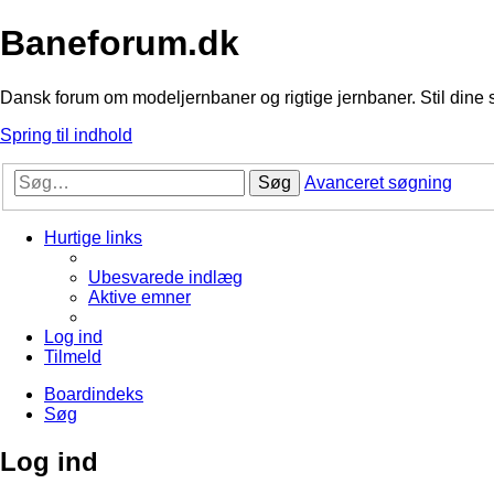
Baneforum.dk
Dansk forum om modeljernbaner og rigtige jernbaner. Stil dine 
Spring til indhold
Søg
Avanceret søgning
Hurtige links
Ubesvarede indlæg
Aktive emner
Log ind
Tilmeld
Boardindeks
Søg
Log ind