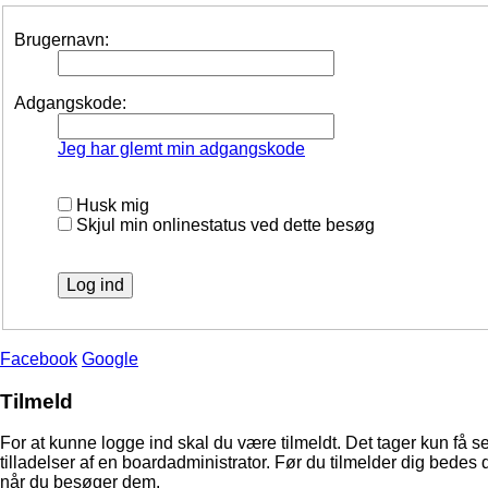
Brugernavn:
Adgangskode:
Jeg har glemt min adgangskode
Husk mig
Skjul min onlinestatus ved dette besøg
Facebook
Google
Tilmeld
For at kunne logge ind skal du være tilmeldt. Det tager kun få s
tilladelser af en boardadministrator. Før du tilmelder dig bedes 
når du besøger dem.