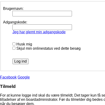
Brugernavn:
Adgangskode:
Jeg har glemt min adgangskode
Husk mig
Skjul min onlinestatus ved dette besøg
Facebook
Google
Tilmeld
For at kunne logge ind skal du være tilmeldt. Det tager kun få s
tilladelser af en boardadministrator. Før du tilmelder dig bedes 
når du besøger dem.