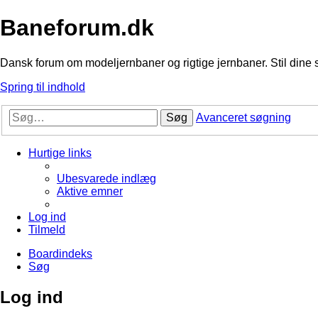
Baneforum.dk
Dansk forum om modeljernbaner og rigtige jernbaner. Stil dine 
Spring til indhold
Søg
Avanceret søgning
Hurtige links
Ubesvarede indlæg
Aktive emner
Log ind
Tilmeld
Boardindeks
Søg
Log ind