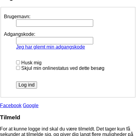
Brugernavn:
Adgangskode:
Jeg har glemt min adgangskode
Husk mig
Skjul min onlinestatus ved dette besøg
Facebook
Google
Tilmeld
For at kunne logge ind skal du være tilmeldt. Det tager kun få
sekunder at tilmelde sig, og giver dig langt flere muligheder på