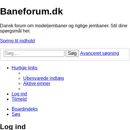
Baneforum.dk
Dansk forum om modeljernbaner og rigtige jernbaner. Stil dine
spørgsmål her.
Spring til indhold
Søg
Avanceret søgning
Hurtige links
Ubesvarede indlæg
Aktive emner
Log ind
Tilmeld
Boardindeks
Søg
Log ind