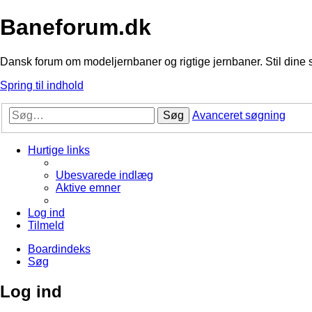
Baneforum.dk
Dansk forum om modeljernbaner og rigtige jernbaner. Stil dine 
Spring til indhold
Søg
Avanceret søgning
Hurtige links
Ubesvarede indlæg
Aktive emner
Log ind
Tilmeld
Boardindeks
Søg
Log ind