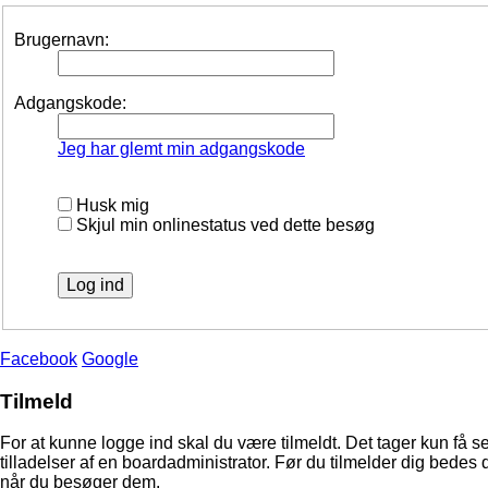
Brugernavn:
Adgangskode:
Jeg har glemt min adgangskode
Husk mig
Skjul min onlinestatus ved dette besøg
Facebook
Google
Tilmeld
For at kunne logge ind skal du være tilmeldt. Det tager kun få s
tilladelser af en boardadministrator. Før du tilmelder dig bedes 
når du besøger dem.