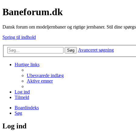
Baneforum.dk
Dansk forum om modeljernbaner og rigtige jernbaner. Stil dine spørgs
Spring til indhold
Avanceret søgning
Søg
Hurtige links
Ubesvarede indlæg
Aktive emner
Log ind
Tilmeld
Boardindeks
Søg
Log ind