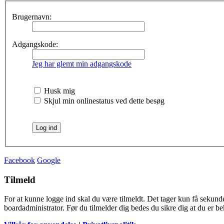
Brugernavn:
Adgangskode:
Jeg har glemt min adgangskode
Husk mig
Skjul min onlinestatus ved dette besøg
Facebook
Google
Tilmeld
For at kunne logge ind skal du være tilmeldt. Det tager kun få sekunder
boardadministrator. Før du tilmelder dig bedes du sikre dig at du er b