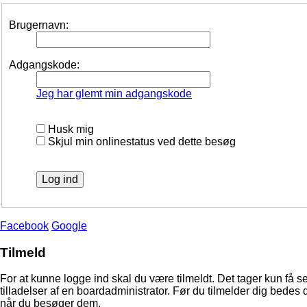
Brugernavn:
Adgangskode:
Jeg har glemt min adgangskode
Husk mig
Skjul min onlinestatus ved dette besøg
Facebook
Google
Tilmeld
For at kunne logge ind skal du være tilmeldt. Det tager kun få s
tilladelser af en boardadministrator. Før du tilmelder dig bedes 
når du besøger dem.