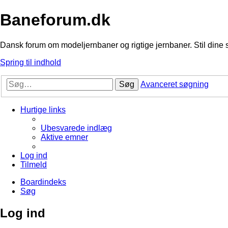
Baneforum.dk
Dansk forum om modeljernbaner og rigtige jernbaner. Stil dine 
Spring til indhold
Søg
Avanceret søgning
Hurtige links
Ubesvarede indlæg
Aktive emner
Log ind
Tilmeld
Boardindeks
Søg
Log ind