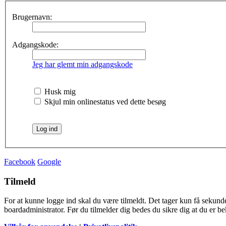
Brugernavn:
Adgangskode:
Jeg har glemt min adgangskode
Husk mig
Skjul min onlinestatus ved dette besøg
Facebook
Google
Tilmeld
For at kunne logge ind skal du være tilmeldt. Det tager kun få sekunder
boardadministrator. Før du tilmelder dig bedes du sikre dig at du er b