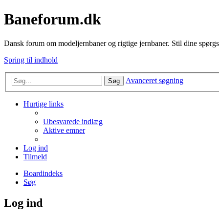
Baneforum.dk
Dansk forum om modeljernbaner og rigtige jernbaner. Stil dine spørgs
Spring til indhold
Avanceret søgning
Søg
Hurtige links
Ubesvarede indlæg
Aktive emner
Log ind
Tilmeld
Boardindeks
Søg
Log ind