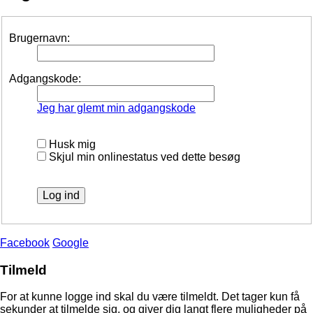
Brugernavn:
Adgangskode:
Jeg har glemt min adgangskode
Husk mig
Skjul min onlinestatus ved dette besøg
Facebook
Google
Tilmeld
For at kunne logge ind skal du være tilmeldt. Det tager kun få
sekunder at tilmelde sig, og giver dig langt flere muligheder på