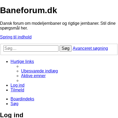
Baneforum.dk
Dansk forum om modeljernbaner og rigtige jernbaner. Stil dine
spørgsmål her.
Spring til indhold
Søg
Avanceret søgning
Hurtige links
Ubesvarede indlæg
Aktive emner
Log ind
Tilmeld
Boardindeks
Søg
Log ind