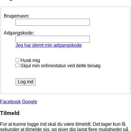
Brugernavn:
Adgangskode:
Jeg har glemt min adgangskode
Husk mig
Skjul min onlinestatus ved dette besøg
Facebook
Google
Tilmeld
For at kunne logge ind skal du være tilmeldt. Det tager kun få
sekunder at tilmelde sig, og giver dig langt flere muligheder på