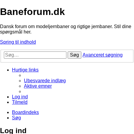
Baneforum.dk
Dansk forum om modeljernbaner og rigtige jernbaner. Stil dine
spørgsmål her.
Spring til indhold
Søg
Avanceret søgning
Hurtige links
Ubesvarede indlæg
Aktive emner
Log ind
Tilmeld
Boardindeks
Søg
Log ind