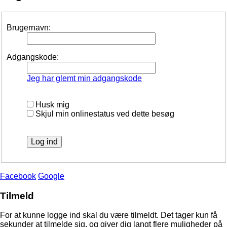
Brugernavn:
Adgangskode:
Jeg har glemt min adgangskode
Husk mig
Skjul min onlinestatus ved dette besøg
Facebook
Google
Tilmeld
For at kunne logge ind skal du være tilmeldt. Det tager kun få
sekunder at tilmelde sig, og giver dig langt flere muligheder på