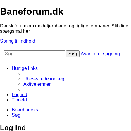
Baneforum.dk
Dansk forum om modeljernbaner og rigtige jernbaner. Stil dine
spørgsmål her.
Spring til indhold
Søg
Avanceret søgning
Hurtige links
Ubesvarede indlæg
Aktive emner
Log ind
Tilmeld
Boardindeks
Søg
Log ind