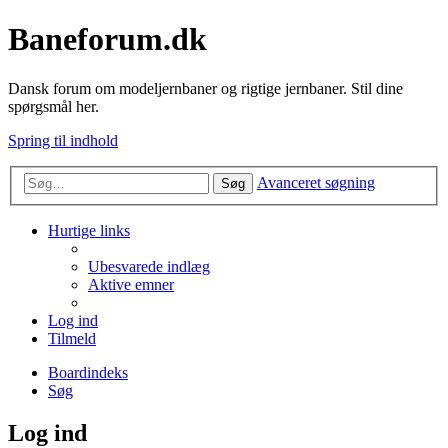
Baneforum.dk
Dansk forum om modeljernbaner og rigtige jernbaner. Stil dine
spørgsmål her.
Spring til indhold
Avanceret søgning
Søg
Hurtige links
Ubesvarede indlæg
Aktive emner
Log ind
Tilmeld
Boardindeks
Søg
Log ind