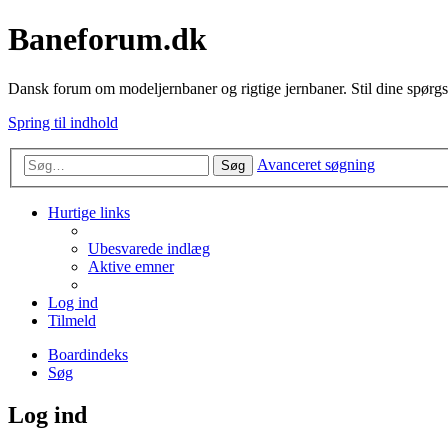
Baneforum.dk
Dansk forum om modeljernbaner og rigtige jernbaner. Stil dine spørgs
Spring til indhold
Avanceret søgning
Søg
Hurtige links
Ubesvarede indlæg
Aktive emner
Log ind
Tilmeld
Boardindeks
Søg
Log ind