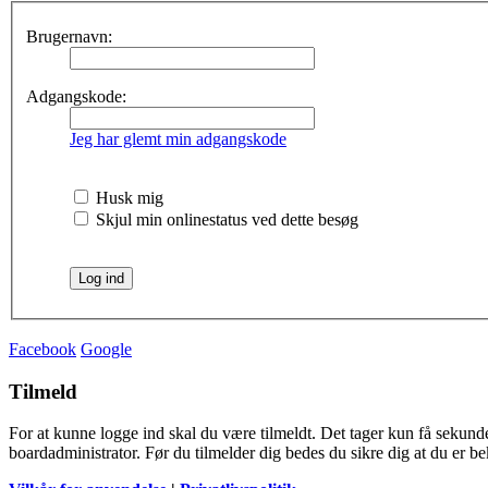
Brugernavn:
Adgangskode:
Jeg har glemt min adgangskode
Husk mig
Skjul min onlinestatus ved dette besøg
Facebook
Google
Tilmeld
For at kunne logge ind skal du være tilmeldt. Det tager kun få sekunder
boardadministrator. Før du tilmelder dig bedes du sikre dig at du er b