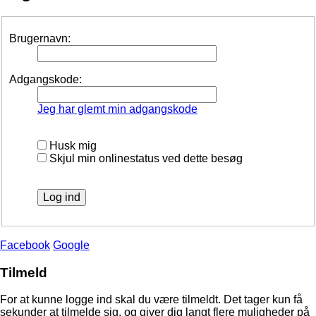
Brugernavn:
Adgangskode:
Jeg har glemt min adgangskode
Husk mig
Skjul min onlinestatus ved dette besøg
Facebook
Google
Tilmeld
For at kunne logge ind skal du være tilmeldt. Det tager kun få
sekunder at tilmelde sig, og giver dig langt flere muligheder på