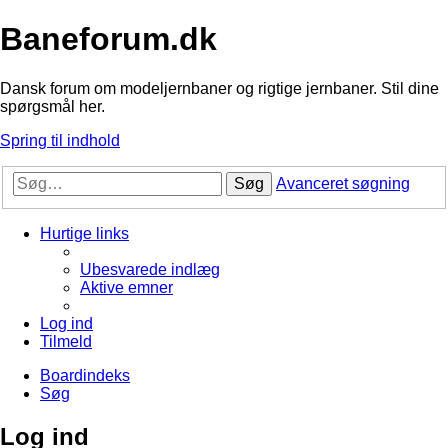
Baneforum.dk
Dansk forum om modeljernbaner og rigtige jernbaner. Stil dine
spørgsmål her.
Spring til indhold
Søg
Avanceret søgning
Hurtige links
Ubesvarede indlæg
Aktive emner
Log ind
Tilmeld
Boardindeks
Søg
Log ind