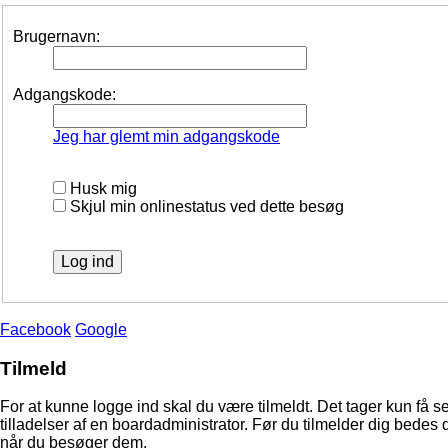
Brugernavn:
Adgangskode:
Jeg har glemt min adgangskode
Husk mig
Skjul min onlinestatus ved dette besøg
Facebook
Google
Tilmeld
For at kunne logge ind skal du være tilmeldt. Det tager kun få s
tilladelser af en boardadministrator. Før du tilmelder dig bedes 
når du besøger dem.