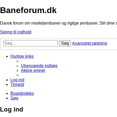
Baneforum.dk
Dansk forum om modeljernbaner og rigtige jernbaner. Stil dine 
Spring til indhold
Søg
Avanceret søgning
Hurtige links
Ubesvarede indlæg
Aktive emner
Log ind
Tilmeld
Boardindeks
Søg
Log ind