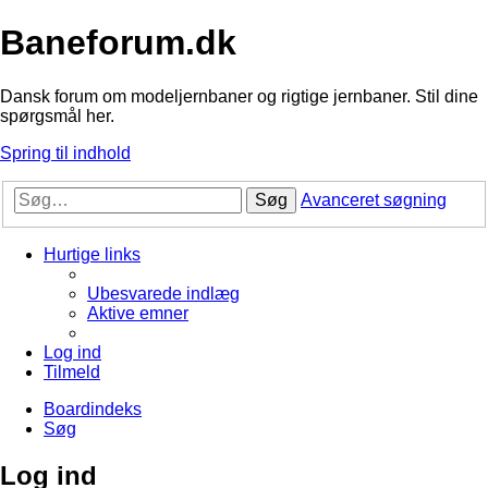
Baneforum.dk
Dansk forum om modeljernbaner og rigtige jernbaner. Stil dine
spørgsmål her.
Spring til indhold
Søg
Avanceret søgning
Hurtige links
Ubesvarede indlæg
Aktive emner
Log ind
Tilmeld
Boardindeks
Søg
Log ind