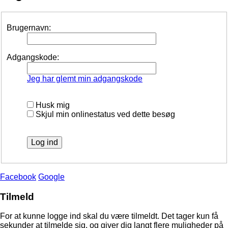
Brugernavn:
Adgangskode:
Jeg har glemt min adgangskode
Husk mig
Skjul min onlinestatus ved dette besøg
Facebook
Google
Tilmeld
For at kunne logge ind skal du være tilmeldt. Det tager kun få
sekunder at tilmelde sig, og giver dig langt flere muligheder på